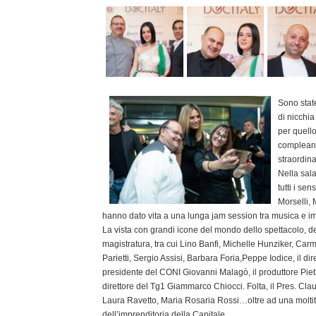
Sono state
di nicchia
per quell
compleann
straordina
Nella sala
tutti i se
Morselli, 
hanno dato vita a una lunga jam session tra musica e i
La vista con grandi icone del mondo dello spettacolo, dell
magistratura, tra cui Lino Banfi, Michelle Hunziker, Carm
Parietti, Sergio Assisi, Barbara Foria,Peppe Iodice, il di
presidente del CONI Giovanni Malagò, il produttore Pietro
direttore del Tg1 Giammarco Chiocci. Folta, il Pres. Clau
Laura Ravetto, Maria Rosaria Rossi…oltre ad una moltitudi
dell’imprenditoria della Capitale.