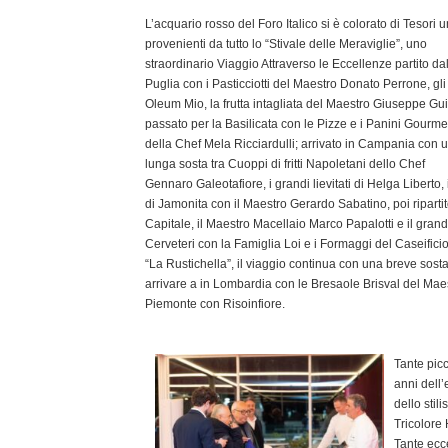
L’acquario rosso del Foro Italico si è colorato di Tesori u
provenienti da tutto lo “Stivale delle Meraviglie”, uno
straordinario Viaggio Attraverso le Eccellenze partito da
Puglia con i Pasticciotti del Maestro Donato Perrone, gli 
Oleum Mio, la frutta intagliata del Maestro Giuseppe Gu
passato per la Basilicata con le Pizze e i Panini Gourme
della Chef Mela Ricciardulli; arrivato in Campania con 
lunga sosta tra Cuoppi di fritti Napoletani dello Chef
Gennaro Galeotafiore, i grandi lievitati di Helga Liberto,
di Jamonita con il Maestro Gerardo Sabatino, poi riparti
Capitale, il Maestro Macellaio Marco Papalotti e il gra
Cerveteri con la Famiglia Loi e i Formaggi del Caseificio
“La Rustichella”, il viaggio continua con una breve sost
arrivare a in Lombardia con le Bresaole Brisval del Maes
Piemonte con Risoinfiore.
Tante picc
anni dell’
dello stil
Tricolore
Tante ecc