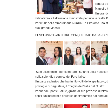
sonora ec
Marcello C
Un grande
delicatezza e l’attenzione dimostrata per tutte le realtà D
Per il 50° della straordinaria Nunzia De Girolamo uno str
suoi grandi Maestri.
L’ESCLUSIVO PARTERRE CONQUISTATO DA SAPORI 
“Solo eccellenze “ per celebrare i 50 anni della nota co
nella splendida cornice del Foro Italico.
Un party esclusivo che ha riunito volti dello spettacolo, 
privilegio di degustare, il “meglio dell’Italia del Gusto”.
Partner di Sport e Salute, grazie al suo prezioso direttore,
ospiti, un incredibile percorso gastronomico dal nord al